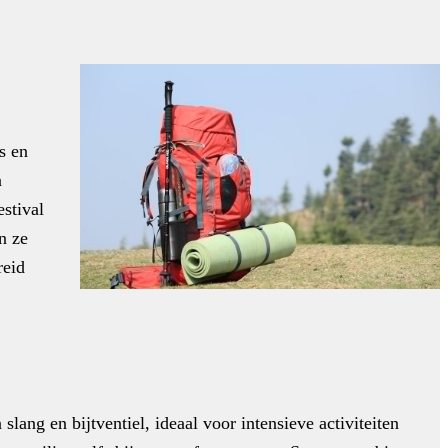
s en
n
stival
n ze
reid
ang en bijtventiel, ideaal voor intensieve activiteiten